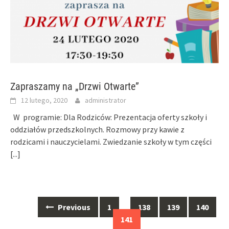
Zapraszamy na „Drzwi Otwarte”
12 lutego, 2020
administrator
W programie: Dla Rodziców: Prezentacja oferty szkoły i
oddziałów przedszkolnych. Rozmowy przy kawie z
rodzicami i nauczycielami. Zwiedzanie szkoły w tym części
[...]
Posts
Previous
1
…
138
139
140
navigation
141