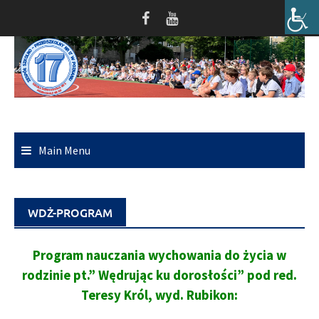
Skip
to
content
Main Menu
WDŻ-PROGRAM
Program nauczania wychowania do życia w
rodzinie pt.” Wędrując ku dorosłości” pod red.
Teresy Król, wyd. Rubikon: