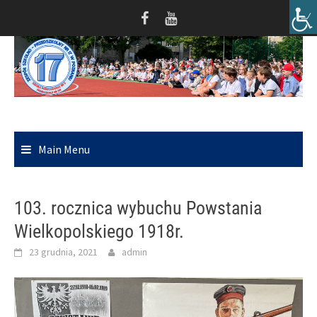
Skip
to
content
Main Menu
103. rocznica wybuchu Powstania
Wielkopolskiego 1918r.
23 grudnia, 2021
admin