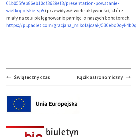
61b055feb86eb10df3629ef3/
presentation-powstanie-
wielkopolskie-sp5
) przewidywał wiele aktywności, które
miały na celu pielęgnowanie pamięci o naszych bohaterach.
https://pl.padlet.com/gracjana_mikolajczak/530ebo0oyk4b0q
Post
Świąteczny czas
Kącik astronomiczny
navigation