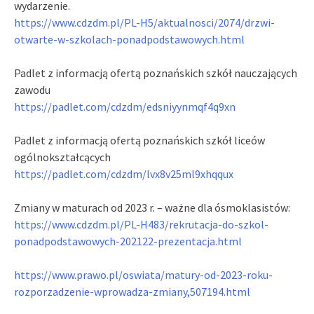
wydarzenie.
https://www.cdzdm.pl/PL-H5/
aktualnosci/2074/drzwi-
otwarte-w-szkolach-
ponadpodstawowych.html
Padlet z informacją ofertą poznańskich szkół nauczających
zawodu
https://padlet.com/cdzdm/
edsniyynmqf4q9xn
Padlet z informacją ofertą poznańskich szkół liceów
ogólnokształcących
https://padlet.com/cdzdm/
lvx8v25ml9xhqqux
Zmiany w maturach od 2023 r. – ważne dla ósmoklasistów:
https://www.cdzdm.pl/PL-H483/
rekrutacja-do-szkol-
ponadpodstawowych-202122-
prezentacja.html
https://www.prawo.pl/oswiata/
matury-od-2023-roku-
rozporzadzenie-wprowadza-
zmiany,507194.html