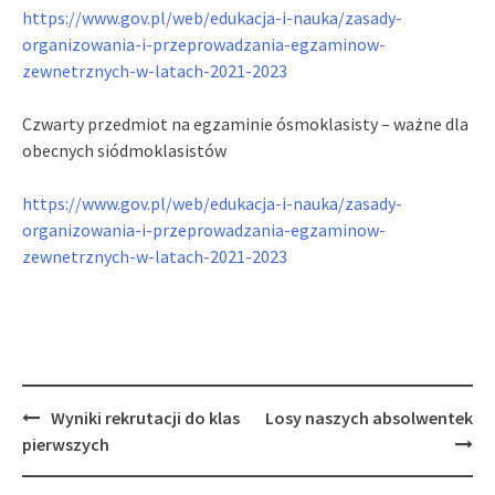
https://www.gov.pl/web/
edukacja-i-nauka/zasady-
organizowania-i-
przeprowadzania-egzaminow-
zewnetrznych-w-latach-2021-
2023
Czwarty przedmiot na egzaminie ósmoklasisty – ważne dla
obecnych siódmoklasistów
https://www.gov.pl/web/
edukacja-i-nauka/zasady-
organizowania-i-
przeprowadzania-egzaminow-
zewnetrznych-w-latach-2021-
2023
Post
Wyniki rekrutacji do klas
Losy naszych absolwentek
navigation
pierwszych