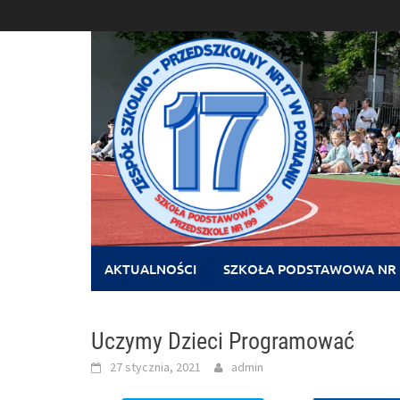
Skip
to
content
AKTUALNOŚCI
SZKOŁA PODSTAWOWA NR 
Uczymy Dzieci Programować
27 stycznia, 2021
admin