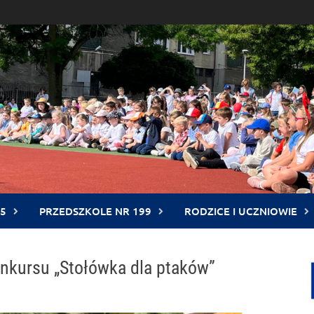
5
PRZEDSZKOLE NR 199
RODZICE I UCZNIOWIE
onkursu „Stołówka dla ptaków”