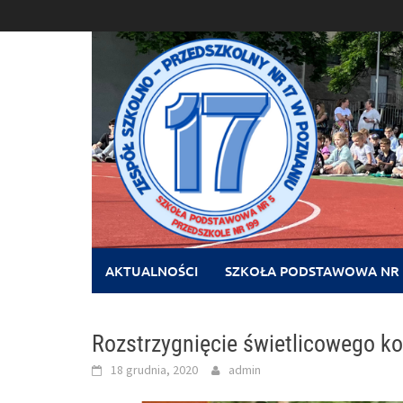
Skip
to
content
AKTUALNOŚCI
SZKOŁA PODSTAWOWA NR 
Rozstrzygnięcie świetlicowego k
18 grudnia, 2020
admin