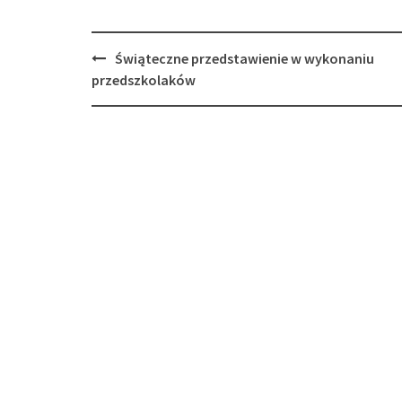
Post
Świąteczne przedstawienie w wykonaniu
navigation
przedszkolaków