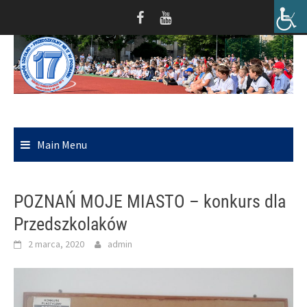
Skip
to
content
Main Menu
POZNAŃ MOJE MIASTO – konkurs dla
Przedszkolaków
2 marca, 2020
admin