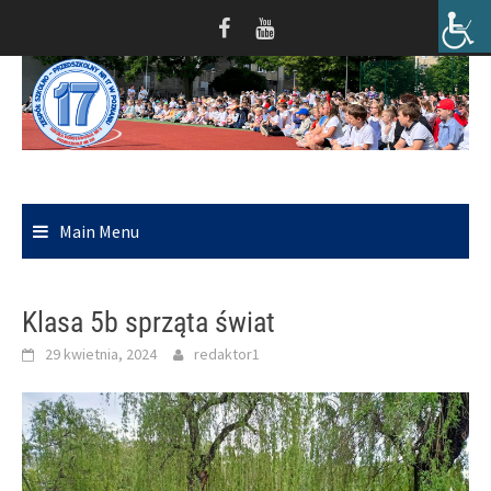
Skip
to
content
Main Menu
Klasa 5b sprząta świat
29 kwietnia, 2024
redaktor1