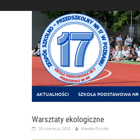
Skip
to
content
AKTUALNOŚCI
SZKOŁA PODSTAWOWA NR 
Warsztaty ekologiczne
28 czerwca, 2023
Klaudia Pyzder