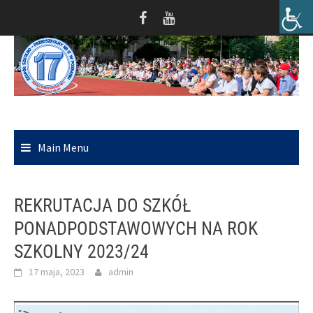
Skip
to
content
Main Menu
REKRUTACJA DO SZKÓŁ
PONADPODSTAWOWYCH NA ROK
SZKOLNY 2023/24
17 maja, 2023
admin