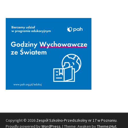
Copyright © 2026
Zespół Szkolno-Przedszkolny nr 17 w Poznaniu
.
Proudly powered by
WordPress
.
|
Theme: Awaken by
ThemezHut
.