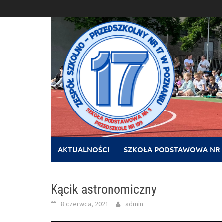
Skip
to
content
AKTUALNOŚCI
SZKOŁA PODSTAWOWA NR 
Kącik astronomiczny
8 czerwca, 2021
admin