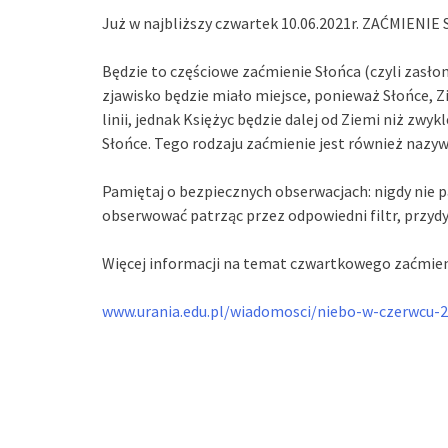
Już w najbliższy czwartek 10.06.2021r. ZAĆMIENI
Będzie to częściowe zaćmienie Słońca (czyli zasłon
zjawisko będzie miało miejsce, ponieważ Słońce, Zi
linii, jednak Księżyc będzie dalej od Ziemi niż zwyk
Słońce. Tego rodzaju zaćmienie jest również nazy
Pamiętaj o bezpiecznych obserwacjach: nigdy nie 
obserwować patrząc przez odpowiedni filtr, przyd
Więcej informacji na temat czwartkowego zaćmieni
www.urania.edu.pl/wiadomosci/niebo-w-czerwcu-