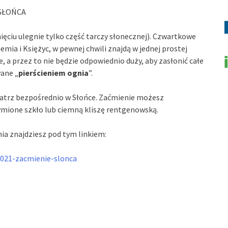
E SŁOŃCA
ięciu ulegnie tylko część tarczy słonecznej). Czwartkowe
emia i Księżyc, w pewnej chwili znajdą w jednej prostej
le, a przez to nie będzie odpowiednio duży, aby zasłonić całe
wane „
pierścieniem ognia
”.
patrz bezpośrednio w Słońce. Zaćmienie możesz
ymione szkło lub ciemną kliszę rentgenowską.
a znajdziesz pod tym linkiem:
2021-zacmienie-slonca