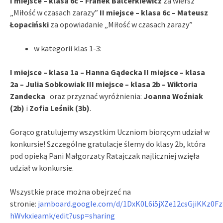
I miejsce – klasa 6c – Franek Balcerkiewicz
za wiersz
„Miłość w czasach zarazy”
II miejsce – klasa 6c – Mateusz
Łopaciński
za opowiadanie „Miłość w czasach zarazy”
w kategorii klas 1-3:
I miejsce – klasa 1a – Hanna Gądecka
II miejsce – klasa
2a – Julia Sobkowiak
III miejsce – klasa 2b – Wiktoria
Zandecka
oraz przyznać wyróżnienia:
Joanna Woźniak
(2b)
i
Zofia Leśnik (3b)
.
Gorąco gratulujemy wszystkim Uczniom biorącym udział w
konkursie! Szczególne gratulacje ślemy do klasy 2b, która
pod opieką Pani Małgorzaty Ratajczak najliczniej wzięła
udział w konkursie.
Wszystkie prace można obejrzeć na
stronie:
jamboard.google.com/d/1DxK0L6i5jXZe12csGjiKKz0F
hWvkxieamk/edit?usp=sharing