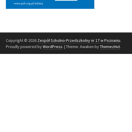
Copyright © 2026
Zespół Szkolno-Przedszkolny nr 17 w Poznaniu
.
Proudly powered by
WordPress
.
|
Theme: Awaken by
ThemezHut
.