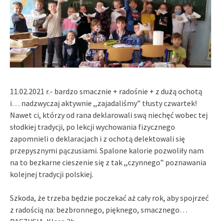
11.02.2021 r.- bardzo smacznie + radośnie + z dużą ochotą
i… nadzwyczaj aktywnie ,,zajadaliśmy” tłusty czwartek!
Nawet ci, którzy od rana deklarowali swą niechęć wobec tej
słodkiej tradycji, po lekcji wychowania fizycznego
zapomnieli o deklaracjach i z ochotą delektowali się
przepysznymi pączusiami. Spalone kalorie pozwoliły nam
na to bezkarne cieszenie się z tak ,,czynnego” poznawania
kolejnej tradycji polskiej.
Szkoda, że trzeba będzie poczekać aż cały rok, aby spojrzeć
z radością na: bezbronnego, pięknego, smacznego…