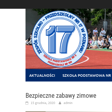
Skip
to
content
AKTUALNOŚCI
SZKOŁA PODSTAWOWA NR 
Bezpieczne zabawy zimowe
15 grudnia, 2020
admin