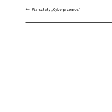
Post
Warsztaty „Cyberprzemoc”
navigation