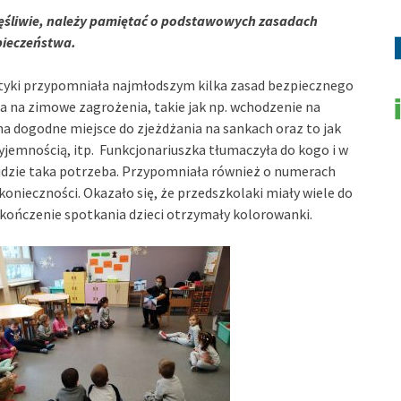
zęśliwie, należy pamiętać o podstawowych zasadach
pieczeństwa.
aktyki przypomniała najmłodszym kilka zasad bezpiecznego
na zimowe zagrożenia, takie jak np. wchodzenie na
a dogodne miejsce do zjeżdżania na sankach oraz to jak
zyjemnością, itp. Funkcjonariuszka tłumaczyła do kogo i w
ajdzie taka potrzeba. Przypomniała również o numerach
onieczności. Okazało się, że przedszkolaki miały wiele do
ończenie spotkania dzieci otrzymały kolorowanki.