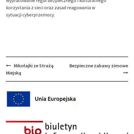
wypracowanie reguł bezpiecznego i kulturalnego
korzystania z sieci oraz zasad reagowania w
sytuacji
cyberprzemocy
.
Post
Mikołajki ze Strażą
Bezpieczne zabawy zimowe
navigation
Miejską