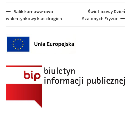
Post
Balik karnawałowo –
Świetlicowy Dzień
navigation
walentynkowy klas drugich
Szalonych Fryzur