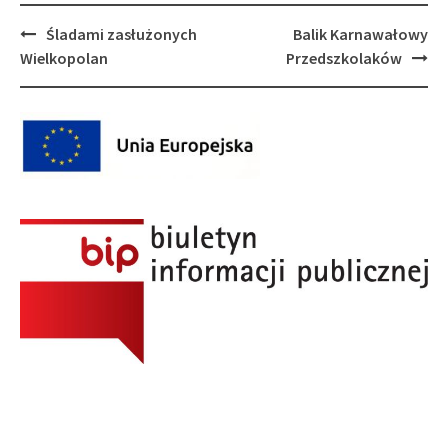
Post
Śladami zasłużonych
Balik Karnawałowy
navigation
Wielkopolan
Przedszkolaków