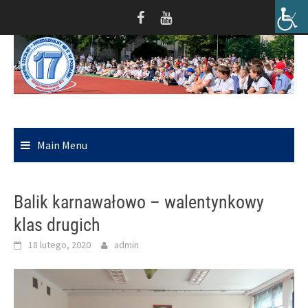
Skip
to
content
Main Menu
Balik karnawałowo – walentynkowy
klas drugich
18 lutego, 2020
admin