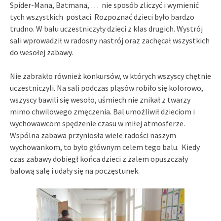
Spider-Mana, Batmana, … nie sposób zliczyć i wymienić
tych wszystkich postaci. Rozpoznać dzieci było bardzo
trudno. W balu uczestniczyły dzieci z klas drugich. Wystrój
sali wprowadził w radosny nastrój oraz zachęcał wszystkich
do wesołej zabawy.
Nie zabrakło również konkursów, w których wszyscy chętnie
uczestniczyli. Na sali podczas pląsów robiło się kolorowo,
wszyscy bawili się wesoło, uśmiech nie znikał z twarzy
mimo chwilowego zmęczenia. Bal umożliwił dzieciom i
wychowawcom spędzenie czasu w miłej atmosferze.
Wspólna zabawa przyniosła wiele radości naszym
wychowankom, to było głównym celem tego balu. Kiedy
czas zabawy dobiegł końca dzieci z żalem opuszczały
balową salę i udały się na poczęstunek.