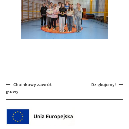
Post
Choinkowy zawrót
Dziękujemy!
navigation
głowy!