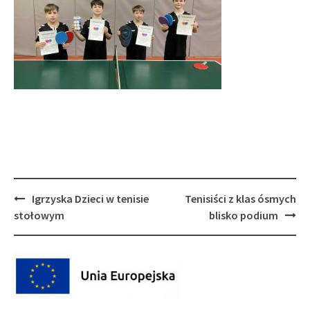
Post
Igrzyska Dzieci w tenisie
Tenisiści z klas ósmych
navigation
stołowym
blisko podium