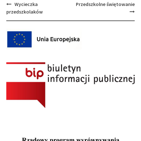
Post
Wycieczka
Przedszkolne świętowanie
navigation
przedszkolaków