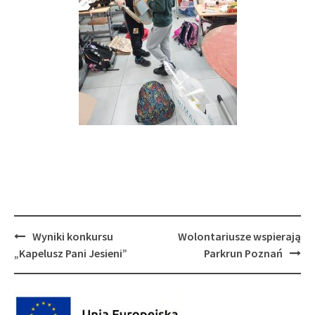
Post
Wyniki konkursu
Wolontariusze wspierają
navigation
„Kapelusz Pani Jesieni”
Parkrun Poznań