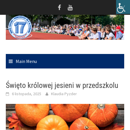
Skip
to
content
Main Menu
Święto królowej jesieni w przedszkolu
6 listopada, 2025
Klaudia Pyzder