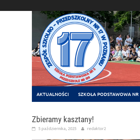
Skip
to
content
AKTUALNOŚCI
SZKOŁA PODSTAWOWA NR 
Zbieramy kasztany!
5 października, 2025
redaktor2