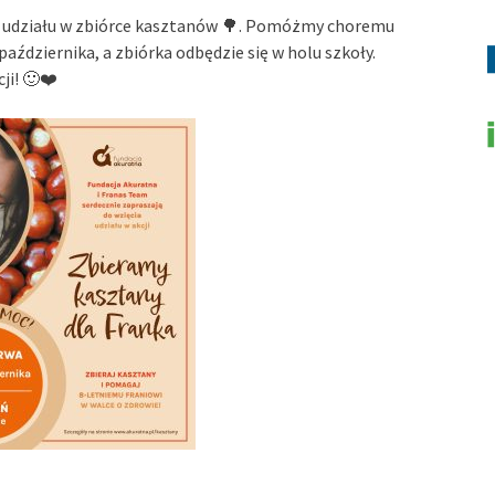
do udziału w zbiórce kasztanów 🌳. Pomóżmy choremu
aździernika, a zbiórka odbędzie się w holu szkoły.
ji! 🙂❤️