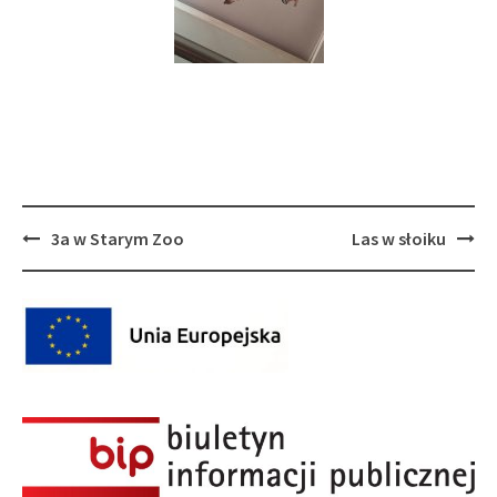
Post
3a w Starym Zoo
Las w słoiku
navigation