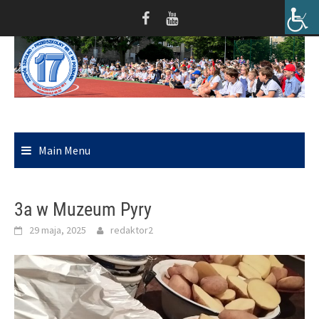
Skip
to
content
Main Menu
3a w Muzeum Pyry
29 maja, 2025
redaktor2