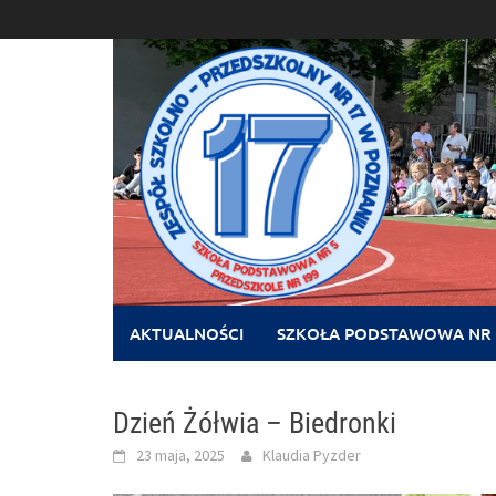
Skip
to
content
AKTUALNOŚCI
SZKOŁA PODSTAWOWA NR 
Dzień Żółwia – Biedronki
23 maja, 2025
Klaudia Pyzder