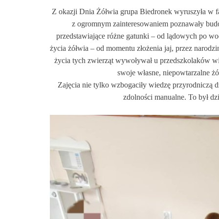
Z okazji Dnia Żółwia grupa Biedronek wyruszyła w f
z ogromnym zainteresowaniem poznawały budowę
przedstawiające różne gatunki – od lądowych po wo
życia żółwia – od momentu złożenia jaj, przez narodz
życia tych zwierząt wywoływał u przedszkolaków wi
swoje własne, niepowtarzalne żó
Zajęcia nie tylko wzbogaciły wiedzę przyrodniczą d
zdolności manualne. To był dz