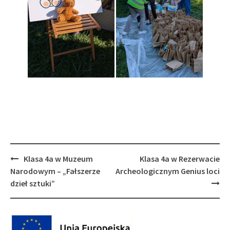
Post
Klasa 4a w Muzeum
Klasa 4a w Rezerwacie
navigation
Narodowym – „Fałszerze
Archeologicznym Genius loci
dzieł sztuki”