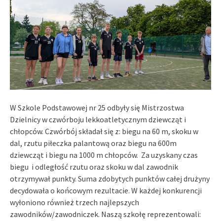
W Szkole Podstawowej nr 25 odbyły się Mistrzostwa
Dzielnicy w czwórboju lekkoatletycznym dziewcząt i
chłopców. Czwórbój składał się z: biegu na 60 m, skoku w
dal, rzutu piłeczka palantową oraz biegu na 600m
dziewcząt i biegu na 1000 m chłopców. Za uzyskany czas
biegu i odległość rzutu oraz skoku w dal zawodnik
otrzymywał punkty. Suma zdobytych punktów całej drużyny
decydowała o końcowym rezultacie. W każdej konkurencji
wyłoniono również trzech najlepszych
zawodników/zawodniczek. Naszą szkołę reprezentowali: