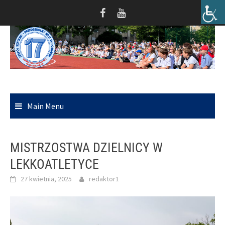
Skip
to
content
Main Menu
MISTRZOSTWA DZIELNICY W
LEKKOATLETYCE
27 kwietnia, 2025
redaktor1