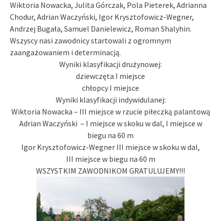
Wiktoria Nowacka, Julita Górczak, Pola Pieterek, Adrianna
Chodur, Adrian Waczyński, Igor Krysztofowicz-Wegner,
Andrzej Bugała, Samuel Danielewicz, Roman Shalyhin.
Wszyscy nasi zawodnicy startowali z ogromnym
zaangażowaniem i determinacją.
Wyniki klasyfikacji drużynowej:
dziewczęta I miejsce
chłopcy I miejsce
Wyniki klasyfikacji indywidulanej:
Wiktoria Nowacka – III miejsce w rzucie piłeczką palantową
Adrian Waczyński – I miejsce w skoku w dal, I miejsce w
biegu na 60 m
Igor Krysztofowicz-Wegner III miejsce w skoku w dal,
III miejsce w biegu na 60 m
WSZYSTKIM ZAWODNIKOM GRATULUJEMY!!!