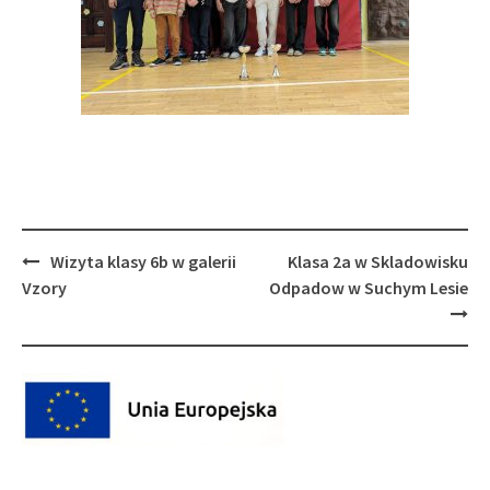
Post
Wizyta klasy 6b w galerii
Klasa 2a w Skladowisku
navigation
Vzory
Odpadow w Suchym Lesie