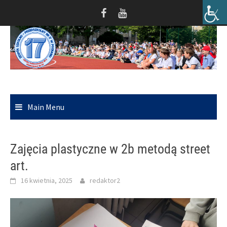
Skip
to
content
Main Menu
Zajęcia plastyczne w 2b metodą street
art.
16 kwietnia, 2025
redaktor2