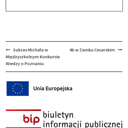
Post
Sukces Michała w
4b w Zamku Cesarskim
navigation
Międzyszkolnym Konkursie
Wiedzy o Poznaniu