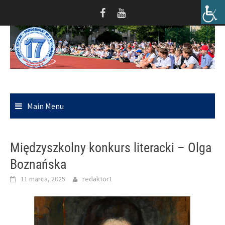
Skip
to
content
Main Menu
Międzyszkolny konkurs literacki – Olga
Boznańska
11 marca, 2025
redaktor1