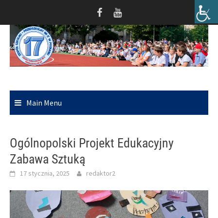
Skip
to
content
Main Menu
Ogólnopolski Projekt Edukacyjny
Zabawa Sztuką
17 stycznia, 2025
redaktor2