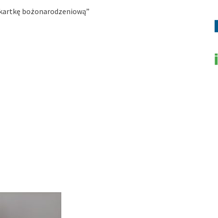
ą kartkę bożonarodzeniową”