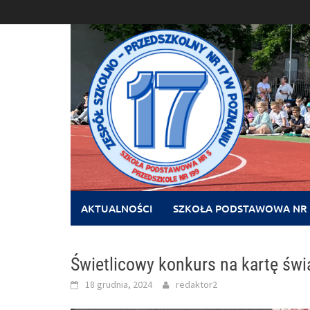
Skip
to
content
AKTUALNOŚCI
SZKOŁA PODSTAWOWA NR 
Świetlicowy konkurs na kartę świ
18 grudnia, 2024
redaktor2