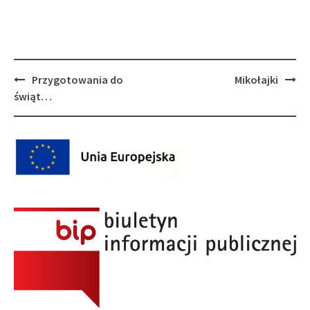
Post
Przygotowania do
Mikołajki
navigation
świąt…