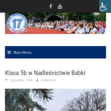
Skip
to
content
Main Menu
Klasa 5b w Nadleśnictwie Babki
3 grudnia, 2024
redaktor2