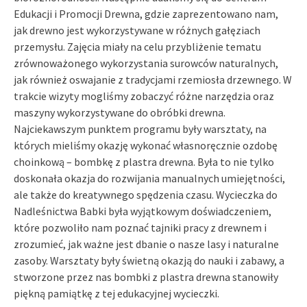
Edukacji i Promocji Drewna, gdzie zaprezentowano nam,
jak drewno jest wykorzystywane w ró
ż
nych ga
łę
ziach
przemys
ł
u. Zaj
ę
cia mia
ł
y na celu przybli
ż
enie tematu
zrównowa
ż
onego wykorzystania surowców naturalnych,
jak równie
ż
oswajanie z tradycjami rzemios
ł
a drzewnego. W
trakcie wizyty mogli
ś
my zobaczy
ć
ró
ż
ne narz
ę
dzia oraz
maszyny wykorzystywane do obróbki drewna.
Najciekawszym punktem programu by
ł
y warsztaty, na
których mieli
ś
my okazj
ę
wykona
ć
w
ł
asnor
ę
cznie ozdob
ę
choinkow
ą
– bombk
ę
z plastra drewna. By
ł
a to nie tylko
doskona
ł
a okazja do rozwijania manualnych umiej
ę
tno
ś
ci,
ale tak
ż
e do kreatywnego sp
ę
dzenia czasu. Wycieczka do
Nadle
ś
nictwa Babki by
ł
a wyj
ą
tkowym do
ś
wiadczeniem,
które pozwoli
ł
o nam pozna
ć
tajniki pracy z drewnem i
zrozumie
ć
, jak wa
ż
ne jest dbanie o nasze lasy i naturalne
zasoby. Warsztaty by
ł
y
ś
wietn
ą
okazj
ą
do nauki i zabawy, a
stworzone przez nas bombki z plastra drewna stanowi
ł
y
pi
ę
kn
ą
pami
ą
tk
ę
z tej edukacyjnej wycieczki.