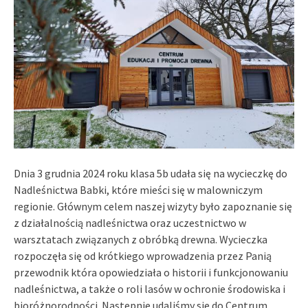
Dnia 3 grudnia 2024 roku klasa 5b uda
ł
a si
ę
na wycieczk
ę
do
Nadle
ś
nictwa Babki, które mie
ś
ci si
ę
w malowniczym
regionie. G
ł
ównym celem naszej wizyty by
ł
o zapoznanie si
ę
z dzia
ł
alno
ś
ci
ą
nadle
ś
nictwa oraz uczestnictwo w
warsztatach zwi
ą
zanych z obróbk
ą
drewna. Wycieczka
rozpocz
ęł
a si
ę
od krótkiego wprowadzenia przez Pani
ą
przewodnik która opowiedzia
ł
a o historii i funkcjonowaniu
nadle
ś
nictwa, a tak
ż
e o roli lasów w ochronie
ś
rodowiska i
bioró
ż
norodno
ś
ci. Nast
ę
pnie udali
ś
my si
ę
do Centrum