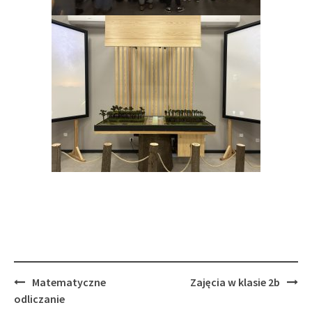
Post
Matematyczne
Zajęcia w klasie 2b
navigation
odliczanie