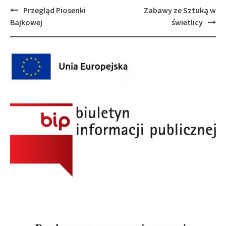
Post
Przegląd Piosenki
Zabawy ze Sztuką w
navigation
Bajkowej
świetlicy