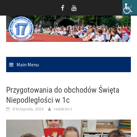
Skip
to
content
Main Menu
Przygotowania do obchodów Święta
Niepodległości w 1c
8 listopada, 2024
redaktor2