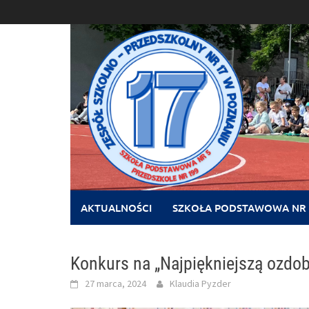
Skip
to
content
AKTUALNOŚCI
SZKOŁA PODSTAWOWA NR 
Konkurs na „Najpiękniejszą ozdo
27 marca, 2024
Klaudia Pyzder