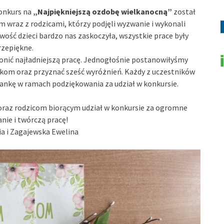
konkurs na
„Najpiękniejszą ozdobę wielkanocną”
został
 wraz z rodzicami, którzy podjęli wyzwanie i wykonali
ść dzieci bardzo nas zaskoczyła, wszystkie prace były
rzepiękne.
nić najładniejszą pracę. Jednogłośnie postanowiłyśmy
ikom oraz przyznać sześć wyróżnień. Każdy z uczestników
ankę w ramach podziękowania za udział w konkursie.
 oraz rodzicom biorącym udział w konkursie za ogromne
ie i twórczą pracę!
ia i Zagajewska Ewelina