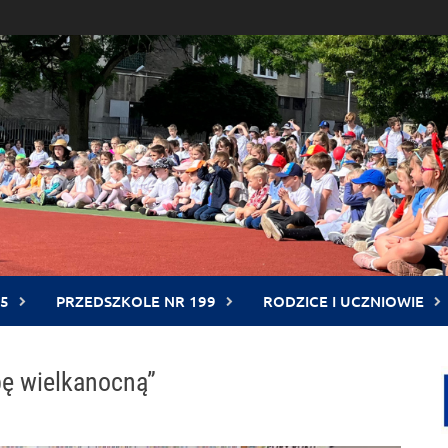
5
PRZEDSZKOLE NR 199
RODZICE I UCZNIOWIE
bę wielkanocną”