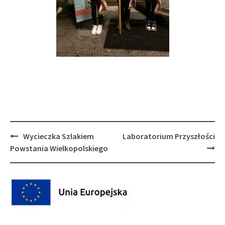
Post
Wycieczka Szlakiem
Laboratorium Przyszłości
navigation
Powstania Wielkopolskiego