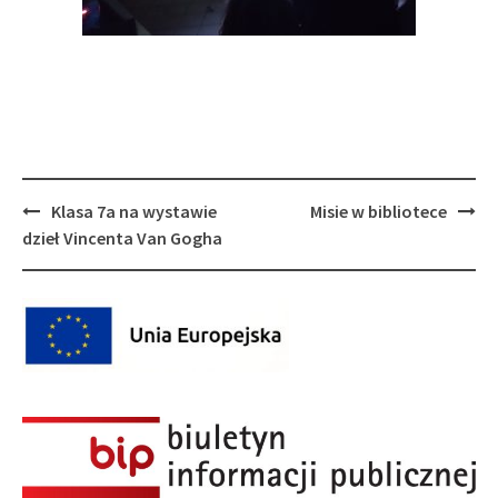
Post
Klasa 7a na wystawie
Misie w bibliotece
navigation
dzieł Vincenta Van Gogha