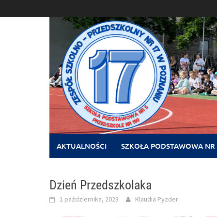
Skip
to
content
AKTUALNOŚCI
SZKOŁA PODSTAWOWA NR 
Dzień Przedszkolaka
1 października, 2023
Klaudia Pyzder