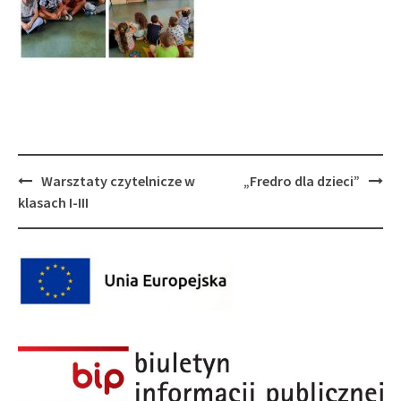
Post
Warsztaty czytelnicze w
„Fredro dla dzieci”
navigation
klasach I-III