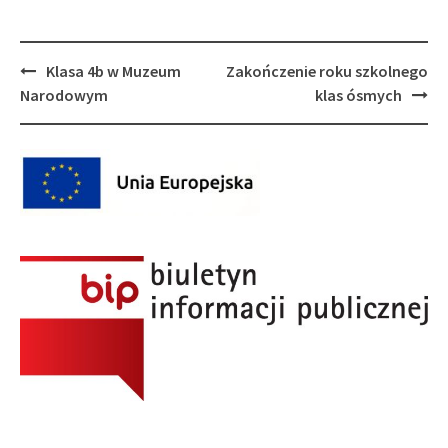
Post
Klasa 4b w Muzeum
Zakończenie roku szkolnego
navigation
Narodowym
klas ósmych