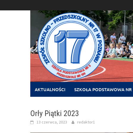
Skip
to
content
AKTUALNOŚCI
SZKOŁA PODSTAWOWA NR 
Orły Piątki 2023
13 czerwca, 2023
redaktor1