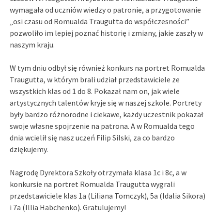
wymagała od uczniów wiedzy o patronie, a przygotowanie
„osi czasu od Romualda Traugutta do współczesności”
pozwoliło im lepiej poznać historię i zmiany, jakie zaszły w
naszym kraju.
W tym dniu odbył się również konkurs na portret Romualda
Traugutta, w którym brali udział przedstawiciele ze
wszystkich klas od 1 do 8. Pokazał nam on, jak wiele
artystycznych talentów kryje się w naszej szkole. Portrety
były bardzo różnorodne i ciekawe, każdy uczestnik pokazał
swoje własne spojrzenie na patrona. A w Romualda tego
dnia wcielił się nasz uczeń Filip Silski, za co bardzo
dziękujemy.
Nagrodę Dyrektora Szkoły otrzymała klasa 1c i 8c, a w
konkursie na portret Romualda Traugutta wygrali
przedstawiciele klas 1a (Liliana Tomczyk), 5a (Idalia Sikora)
i 7a (Illia Habchenko). Gratulujemy!