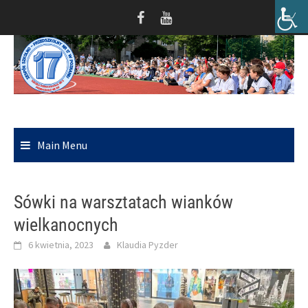
Skip
to
content
Main Menu
Sówki na warsztatach wianków
wielkanocnych
6 kwietnia, 2023
Klaudia Pyzder