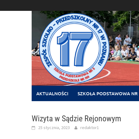
Skip
to
content
AKTUALNOŚCI
SZKOŁA PODSTAWOWA NR 
Wizyta w Sądzie Rejonowym
25 stycznia, 2023
redaktor1