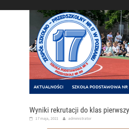
Skip
to
content
AKTUALNOŚCI
SZKOŁA PODSTAWOWA NR 
Wyniki rekrutacji do klas pierwsz
17 maja, 2021
administrator