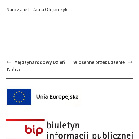
Nauczyciel – Anna Olejarczyk
Post
Międzynarodowy Dzień
Wiosenne przebudzenie
navigation
Tańca