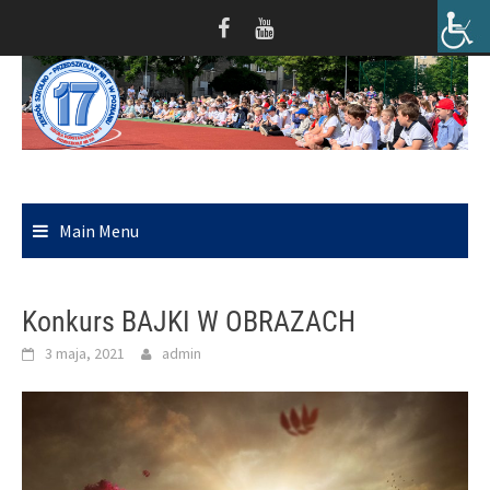
Skip
to
content
Main Menu
Konkurs BAJKI W OBRAZACH
3 maja, 2021
admin