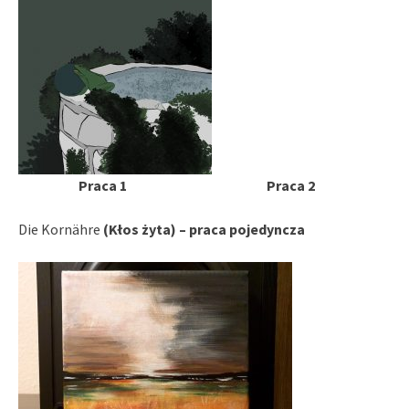
Praca 1 Praca 2
Die Kornähre
(Kłos żyta) – praca pojedyncza