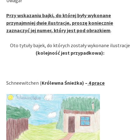
Uwaga!
Przy wskazaniu bajki, do której były wykonane
przynajmniej dwie ilustracje, proszę koniecznie
zaznaczyć jej numer, który jest pod obrazkiem
.
Oto tytuły bajek, do których zostały wykonane ilustracje
(kolejność jest przypadkowa):
Schneewitchen (
Królewna Śnieżka) –
4 prace