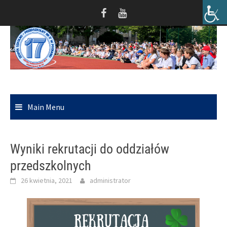
Skip
to
content
Main Menu
Wyniki rekrutacji do oddziałów
przedszkolnych
26 kwietnia, 2021
administrator