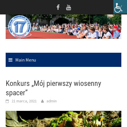
Skip
to
content
Main Menu
Konkurs „Mój pierwszy wiosenny
spacer”
21 marca, 2021
admin