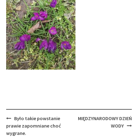
Post
Było takie powstanie
MIĘDZYNARODOWY DZIEŃ
navigation
prawie zapomniane choć
WODY
wygrane.