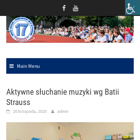
Skip
to
content
Main Menu
Aktywne słuchanie muzyki wg Batii
Strauss
20 listopada, 2020
admin